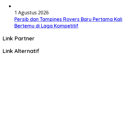
1 Agustus 2026
Persib dan Tampines Rovers Baru Pertama Kali
Bertemu di Laga Kompetitif
Link Partner
Link Alternatif
© Copyright 2025, All Rights Reserved | BeritaHub.id
Beranda
Pertandingan Bola
Info Pemain
Info Terkini
Teknik & Strategi
Fakta Unik