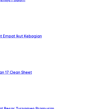
at Empat Ikut Kebagian
n 17 Clean Sheet
at Besar Turnamen Pramusim