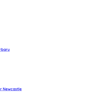
erbaru
er Newcastle