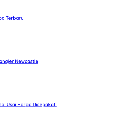
oba Terbaru
Manajer Newcastle
al Usai Harga Disepakati