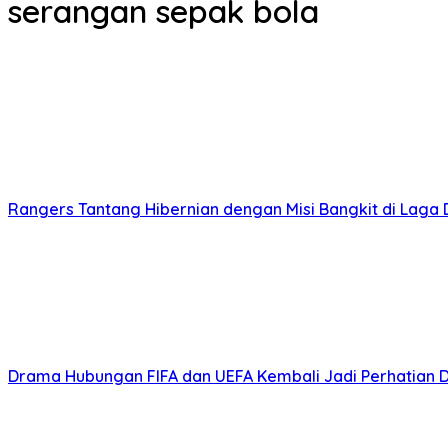
serangan sepak bola
Rangers Tantang Hibernian dengan Misi Bangkit di Laga
Drama Hubungan FIFA dan UEFA Kembali Jadi Perhatian D