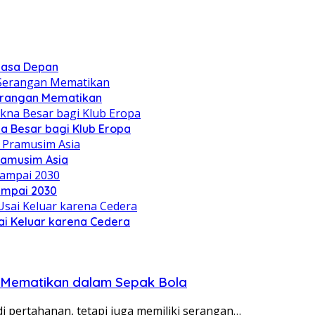
 Masa Depan
Serangan Mematikan
a Besar bagi Klub Eropa
Pramusim Asia
ampai 2030
ai Keluar karena Cedera
g Mematikan dalam Sepak Bola
i pertahanan, tetapi juga memiliki serangan…