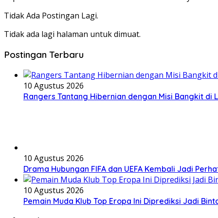
Tidak Ada Postingan Lagi.
Tidak ada lagi halaman untuk dimuat.
Postingan Terbaru
10 Agustus 2026
Rangers Tantang Hibernian dengan Misi Bangkit di
10 Agustus 2026
Drama Hubungan FIFA dan UEFA Kembali Jadi Perhat
10 Agustus 2026
Pemain Muda Klub Top Eropa Ini Diprediksi Jadi Bi