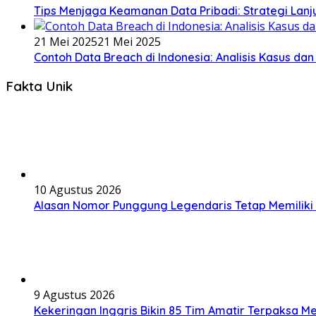
Tips Menjaga Keamanan Data Pribadi: Strategi Lanj
21 Mei 2025
21 Mei 2025
Contoh Data Breach di Indonesia: Analisis Kasus dan 
Fakta Unik
10 Agustus 2026
Alasan Nomor Punggung Legendaris Tetap Memiliki
9 Agustus 2026
Kekeringan Inggris Bikin 85 Tim Amatir Terpaksa 