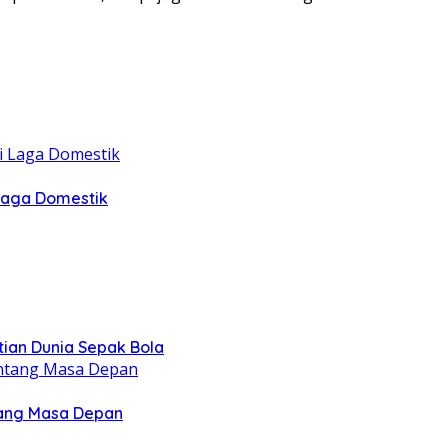
 Laga Domestik
ian Dunia Sepak Bola
ntang Masa Depan