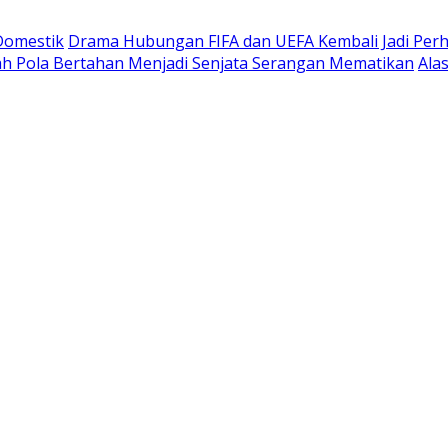
Domestik
Drama Hubungan FIFA dan UEFA Kembali Jadi Perh
h Pola Bertahan Menjadi Senjata Serangan Mematikan
Ala