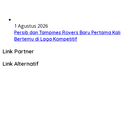
1 Agustus 2026
Persib dan Tampines Rovers Baru Pertama Kali
Bertemu di Laga Kompetitif
Link Partner
Link Alternatif
© Copyright 2025, All Rights Reserved | BeritaHub.id
Beranda
Pertandingan Bola
Info Pemain
Info Terkini