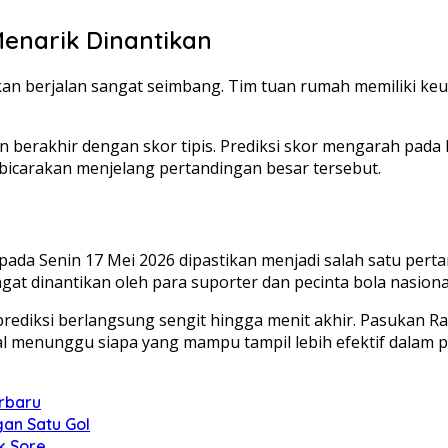
Menarik Dinantikan
kirakan berjalan sangat seimbang. Tim tuan rumah memilik
berakhir dengan skor tipis. Prediksi skor mengarah pada h
dibicarakan menjelang pertandingan besar tersebut.
da Senin 17 Mei 2026 dipastikan menjadi salah satu pert
gat dinantikan oleh para suporter dan pecinta bola nasiona
diprediksi berlangsung sengit hingga menit akhir. Pasuka
l menunggu siapa yang mampu tampil lebih efektif dalam 
erbaru
an Satu Gol
k Sore