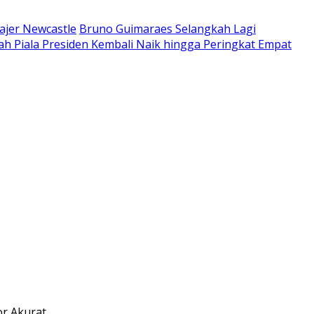
ajer Newcastle
Bruno Guimaraes Selangkah Lagi
ah Piala Presiden Kembali Naik hingga Peringkat Empat
or Akurat