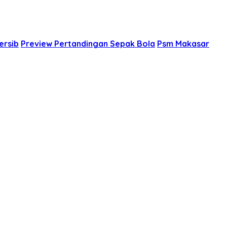
ersib
Preview Pertandingan Sepak Bola
Psm Makasar