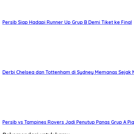
Persib Siap Hadapi Runner Up Grup B Demi Tiket ke Final
Derbi Chelsea dan Tottenham di Sydney Memanas Sejak 
Persib vs Tampines Rovers Jadi Penutup Panas Grup A Pia