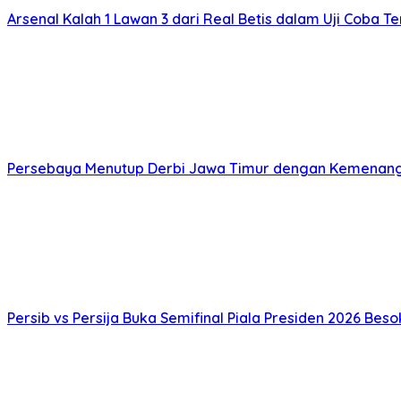
Arsenal Kalah 1 Lawan 3 dari Real Betis dalam Uji Coba T
Persebaya Menutup Derbi Jawa Timur dengan Kemenang
Persib vs Persija Buka Semifinal Piala Presiden 2026 Beso