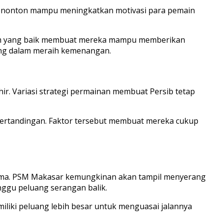
n penonton mampu meningkatkan motivasi para pemain
 tim yang baik membuat mereka mampu memberikan
ing dalam meraih kemenangan.
ir. Variasi strategi permainan membuat Persib tetap
 pertandingan. Faktor tersebut membuat mereka cukup
ertama. PSM Makasar kemungkinan akan tampil menyerang
ggu peluang serangan balik.
iliki peluang lebih besar untuk menguasai jalannya