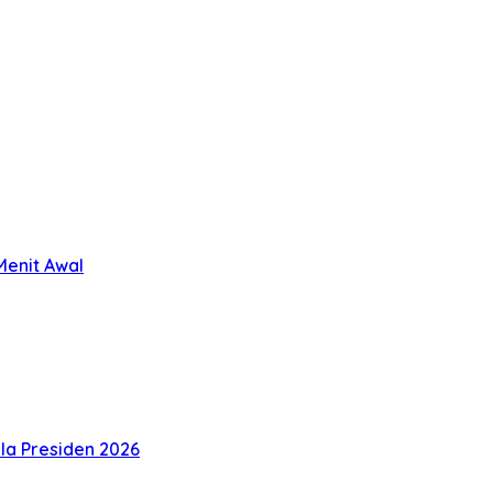
Menit Awal
la Presiden 2026