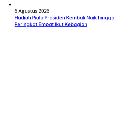
6 Agustus 2026
Hadiah Piala Presiden Kembali Naik hingga
Peringkat Empat Ikut Kebagian
5 Agustus 2026
Coventry Memecahkan Rekor Klub demi Kiper
dengan 17 Clean Sheet
3 Agustus 2026
PSMS Medan Cetak Kejutan dengan Menembus
Empat Besar Turnamen Pramusim