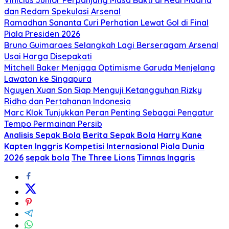
dan Redam Spekulasi Arsenal
Ramadhan Sananta Curi Perhatian Lewat Gol di Final
Piala Presiden 2026
Bruno Guimaraes Selangkah Lagi Berseragam Arsenal
Usai Harga Disepakati
Mitchell Baker Menjaga Optimisme Garuda Menjelang
Lawatan ke Singapura
Nguyen Xuan Son Siap Menguji Ketangguhan Rizky
Ridho dan Pertahanan Indonesia
Marc Klok Tunjukkan Peran Penting Sebagai Pengatur
Tempo Permainan Persib
Analisis Sepak Bola
Berita Sepak Bola
Harry Kane
Kapten Inggris
Kompetisi Internasional
Piala Dunia
2026
sepak bola
The Three Lions
Timnas Inggris