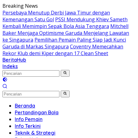
Langsung
Breaking News
ke
Persebaya Menutup Derbi Jawa Timur dengan
konten
Kemenangan Satu Gol
PSSI Mendukung Khiev Sameth
Kembali Memimpin Sepak Bola Asia Tenggara
Mitchell
Baker Menjaga Optimisme Garuda Menjelang Lawatan
ke Singapura
Pemilihan Pemain Paling Siap Jadi Kunci
Garuda di Markas Singapura
Coventry Memecahkan
Rekor Klub demi Kiper dengan 17 Clean Sheet
BeritaHub
Indeks
Beranda
Pertandingan Bola
Info Pemain
Info Terkini
Teknik & Strategi