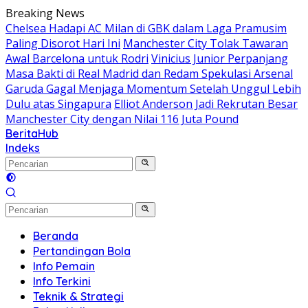
Langsung
Breaking News
ke
Chelsea Hadapi AC Milan di GBK dalam Laga Pramusim
konten
Paling Disorot Hari Ini
Manchester City Tolak Tawaran
Awal Barcelona untuk Rodri
Vinicius Junior Perpanjang
Masa Bakti di Real Madrid dan Redam Spekulasi Arsenal
Garuda Gagal Menjaga Momentum Setelah Unggul Lebih
Dulu atas Singapura
Elliot Anderson Jadi Rekrutan Besar
Manchester City dengan Nilai 116 Juta Pound
BeritaHub
Indeks
Beranda
Pertandingan Bola
Info Pemain
Info Terkini
Teknik & Strategi