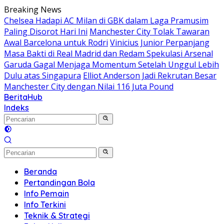
Langsung
Breaking News
ke
Chelsea Hadapi AC Milan di GBK dalam Laga Pramusim
konten
Paling Disorot Hari Ini
Manchester City Tolak Tawaran
Awal Barcelona untuk Rodri
Vinicius Junior Perpanjang
Masa Bakti di Real Madrid dan Redam Spekulasi Arsenal
Garuda Gagal Menjaga Momentum Setelah Unggul Lebih
Dulu atas Singapura
Elliot Anderson Jadi Rekrutan Besar
Manchester City dengan Nilai 116 Juta Pound
BeritaHub
Indeks
Beranda
Pertandingan Bola
Info Pemain
Info Terkini
Teknik & Strategi