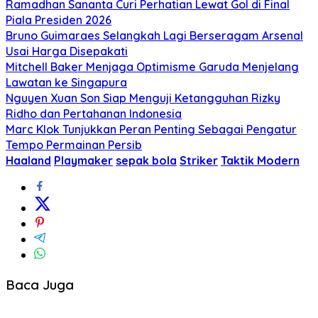
Ramadhan Sananta Curi Perhatian Lewat Gol di Final
Piala Presiden 2026
Bruno Guimaraes Selangkah Lagi Berseragam Arsenal
Usai Harga Disepakati
Mitchell Baker Menjaga Optimisme Garuda Menjelang
Lawatan ke Singapura
Nguyen Xuan Son Siap Menguji Ketangguhan Rizky
Ridho dan Pertahanan Indonesia
Marc Klok Tunjukkan Peran Penting Sebagai Pengatur
Tempo Permainan Persib
Haaland
Playmaker
sepak bola
Striker
Taktik Modern
Baca Juga