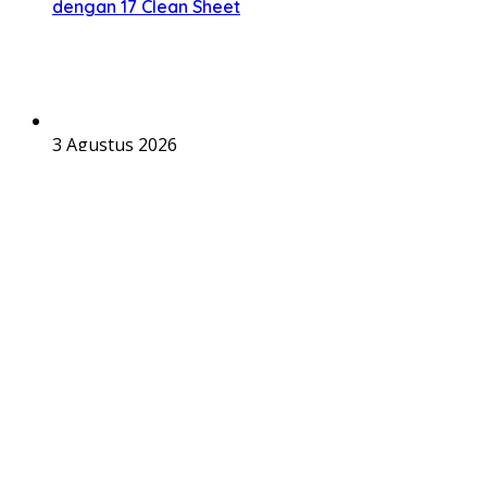
dengan 17 Clean Sheet
3 Agustus 2026
PSMS Medan Cetak Kejutan dengan Menembus
Empat Besar Turnamen Pramusim
2 Agustus 2026
Sebanyak 1372 Personel Disiagakan untuk Duel
Besar di GBK
Link Partner
Link Alternatif