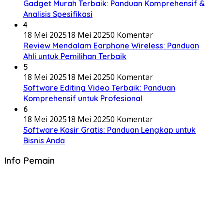
Gadget Murah Terbaik: Panduan Komprehensif &
Analisis Spesifikasi
4
18 Mei 2025
18 Mei 2025
0 Komentar
Review Mendalam Earphone Wireless: Panduan
Ahli untuk Pemilihan Terbaik
5
18 Mei 2025
18 Mei 2025
0 Komentar
Software Editing Video Terbaik: Panduan
Komprehensif untuk Profesional
6
18 Mei 2025
18 Mei 2025
0 Komentar
Software Kasir Gratis: Panduan Lengkap untuk
Bisnis Anda
Info Pemain