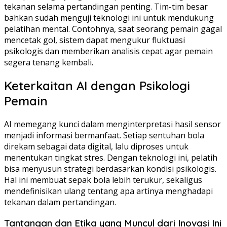
tekanan selama pertandingan penting. Tim-tim besar
bahkan sudah menguji teknologi ini untuk mendukung
pelatihan mental. Contohnya, saat seorang pemain gagal
mencetak gol, sistem dapat mengukur fluktuasi
psikologis dan memberikan analisis cepat agar pemain
segera tenang kembali.
Keterkaitan AI dengan Psikologi
Pemain
AI memegang kunci dalam menginterpretasi hasil sensor
menjadi informasi bermanfaat. Setiap sentuhan bola
direkam sebagai data digital, lalu diproses untuk
menentukan tingkat stres. Dengan teknologi ini, pelatih
bisa menyusun strategi berdasarkan kondisi psikologis.
Hal ini membuat sepak bola lebih terukur, sekaligus
mendefinisikan ulang tentang apa artinya menghadapi
tekanan dalam pertandingan.
Tantangan dan Etika yang Muncul dari Inovasi Ini