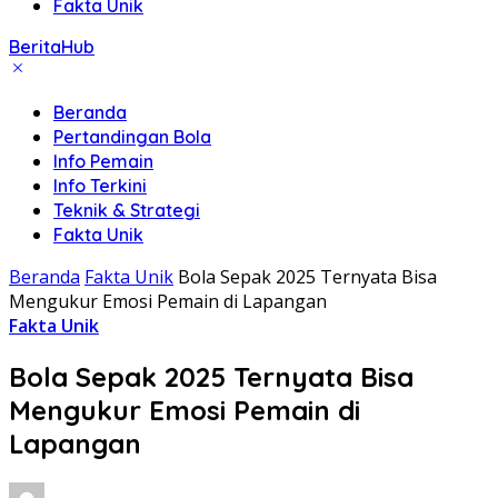
Fakta Unik
BeritaHub
Beranda
Pertandingan Bola
Info Pemain
Info Terkini
Teknik & Strategi
Fakta Unik
Beranda
Fakta Unik
Bola Sepak 2025 Ternyata Bisa
Mengukur Emosi Pemain di Lapangan
Fakta Unik
Bola Sepak 2025 Ternyata Bisa
Mengukur Emosi Pemain di
Lapangan