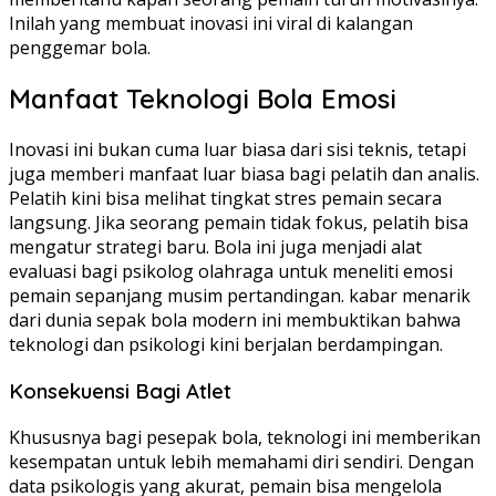
Inilah yang membuat inovasi ini viral di kalangan
penggemar bola.
Manfaat Teknologi Bola Emosi
Inovasi ini bukan cuma luar biasa dari sisi teknis, tetapi
juga memberi manfaat luar biasa bagi pelatih dan analis.
Pelatih kini bisa melihat tingkat stres pemain secara
langsung. Jika seorang pemain tidak fokus, pelatih bisa
mengatur strategi baru. Bola ini juga menjadi alat
evaluasi bagi psikolog olahraga untuk meneliti emosi
pemain sepanjang musim pertandingan. kabar menarik
dari dunia sepak bola modern ini membuktikan bahwa
teknologi dan psikologi kini berjalan berdampingan.
Konsekuensi Bagi Atlet
Khususnya bagi pesepak bola, teknologi ini memberikan
kesempatan untuk lebih memahami diri sendiri. Dengan
data psikologis yang akurat, pemain bisa mengelola