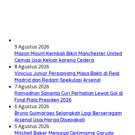
9 Agustus 2026
Mason Mount Kembali Bikin Manchester United
Cemas Usai Keluar karena Cedera
8 Agustus 2026
Vinicius Junior Perpanjang Masa Bakti di Real
Madrid dan Redam Spekulasi Arsenal
7 Agustus 2026
Ramadhan Sananta Curi Perhatian Lewat Gol di
Final Piala Presiden 2026
6 Agustus 2026
Bruno Guimaraes Selangkah Lagi Berseragam
Arsenal Usai Harga Disepakati
5 Agustus 2026
Mitchell Baker Menjaga Optimisme Garuda