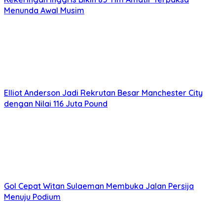
Menunda Awal Musim
Elliot Anderson Jadi Rekrutan Besar Manchester City
dengan Nilai 116 Juta Pound
Gol Cepat Witan Sulaeman Membuka Jalan Persija
Menuju Podium