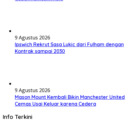
9 Agustus 2026
Ipswich Rekrut Sasa Lukic dari Fulham dengan
Kontrak sampai 2030
9 Agustus 2026
Mason Mount Kembali Bikin Manchester United
Cemas Usai Keluar karena Cedera
Info Terkini