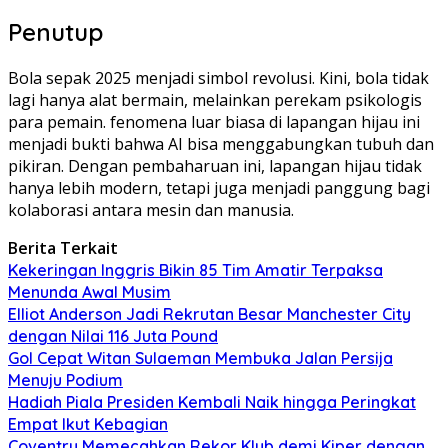
Penutup
Bola sepak 2025 menjadi simbol revolusi. Kini, bola tidak
lagi hanya alat bermain, melainkan perekam psikologis
para pemain. fenomena luar biasa di lapangan hijau ini
menjadi bukti bahwa AI bisa menggabungkan tubuh dan
pikiran. Dengan pembaharuan ini, lapangan hijau tidak
hanya lebih modern, tetapi juga menjadi panggung bagi
kolaborasi antara mesin dan manusia.
Berita Terkait
Kekeringan Inggris Bikin 85 Tim Amatir Terpaksa
Menunda Awal Musim
Elliot Anderson Jadi Rekrutan Besar Manchester City
dengan Nilai 116 Juta Pound
Gol Cepat Witan Sulaeman Membuka Jalan Persija
Menuju Podium
Hadiah Piala Presiden Kembali Naik hingga Peringkat
Empat Ikut Kebagian
Coventry Memecahkan Rekor Klub demi Kiper dengan