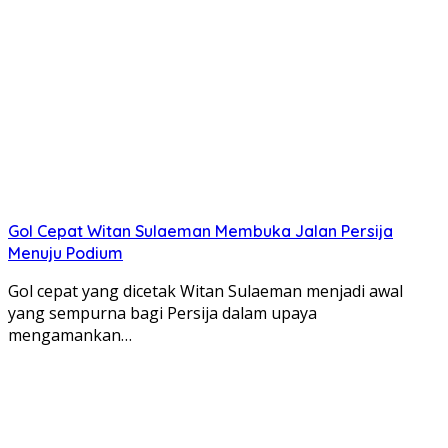
Gol Cepat Witan Sulaeman Membuka Jalan Persija
Menuju Podium
Gol cepat yang dicetak Witan Sulaeman menjadi awal
yang sempurna bagi Persija dalam upaya
mengamankan…