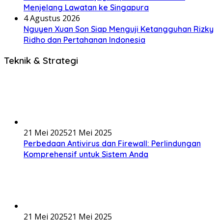
Menjelang Lawatan ke Singapura
4 Agustus 2026
Nguyen Xuan Son Siap Menguji Ketangguhan Rizky
Ridho dan Pertahanan Indonesia
Teknik & Strategi
21 Mei 2025
21 Mei 2025
Perbedaan Antivirus dan Firewall: Perlindungan
Komprehensif untuk Sistem Anda
21 Mei 2025
21 Mei 2025