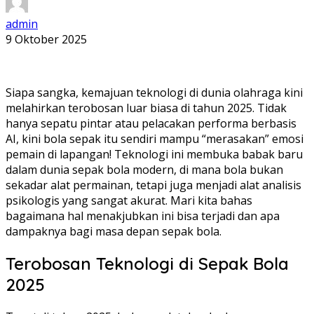
admin
9 Oktober 2025
Siapa sangka, kemajuan teknologi di dunia olahraga kini
melahirkan terobosan luar biasa di tahun 2025. Tidak
hanya sepatu pintar atau pelacakan performa berbasis
AI, kini bola sepak itu sendiri mampu “merasakan” emosi
pemain di lapangan! Teknologi ini membuka babak baru
dalam dunia sepak bola modern, di mana bola bukan
sekadar alat permainan, tetapi juga menjadi alat analisis
psikologis yang sangat akurat. Mari kita bahas
bagaimana hal menakjubkan ini bisa terjadi dan apa
dampaknya bagi masa depan sepak bola.
Terobosan Teknologi di Sepak Bola
2025